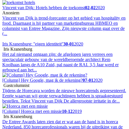
Vincent van Dijk: Hotels hebben de toekomst
02-02
2020
Anoniem
Vincent van Dijk is trend-forecaster op het gebied van hospitality en
food. Daarnaast is hij partner van marketingbureau HBMEO en
columnist van Entree Magazine. Zijn nieuwste column gaat over de
(...
Iris Kranenburg: ''eigen identiteit''
30-01
2020
Iris Kranenburg
Het zal niemand ontgaan zijn: de afgelopen jaren verrees een
spectaculair gebouw van de wereldberoemde architect Rem
Koolhaas langs de A10 Zuid, pal naast de RAI. 3,5 Jaar werd er
gebouwd aan het...
[Column] Hey Google, mag ik de rekening?
07-01
2020
Gastcolumnist
Tijdens de Horecava worden de nieuwe horecatrends gepresenteerd.
Eentje waarvan wij grote verwachtingen hebben is spraakgestuurd
bestellen. Tekst Vincent van Dijk De allergrootste irritatie in de...
[Column] Horeca met een missie
10-12
2019
Iris Kranenburg
De Entree Awards laten zien dat er wat aan de hand is in horeca
Nederland. 850 horecaprofessionals waren bij de uitreiking van de