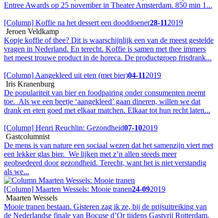
Entree Awards op 25 november in Theater Amsterdam. 850 min 1...
[Column] Koffie na het dessert een dooddoener
28-11
2019
Jeroen Veldkamp
Kopje koffie of thee? Dit is waarschijnlijk een van de meest gestelde
vragen in Nederland. En terecht. Koffie is samen met thee immers
het meest trouwe product in de horeca. De productgroep frisdrank...
[Column] Aangekleed uit eten (met bier)
04-11
2019
Iris Kranenburg
De populariteit van bier en foodpairing onder consumenten neemt
toe. Als we een beetje ‘aangekleed’ gaan dineren, willen we dat
drank en eten goed met elkaar matchen. Elkaar tot hun recht laten...
[Column] Henri Reuchlin: Gezondheid
07-10
2019
Gastcolumnist
De mens is van nature een sociaal wezen dat het samenzijn viert met
een lekker glas bier. We lijken met z’n allen steeds meer
geobsedeerd door gezondheid. Terecht, want het is niet verstandig
als we...
[Column] Maarten Wessels: Mooie tranen
24-09
2019
Maarten Wessels
Mooie tranen bestaan. Gisteren zag ik ze, bij de prijsuitreiking van
de Nederlandse finale van Bocuse d’Or tijdens Gastvrij Rotterdam.