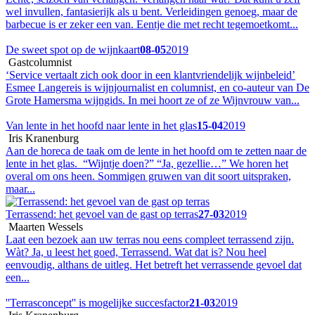
wel invullen, fantasierijk als u bent. Verleidingen genoeg, maar de
barbecue is er zeker een van. Eentje die met recht tegemoetkomt...
De sweet spot op de wijnkaart
08-05
2019
Gastcolumnist
‘Service vertaalt zich ook door in een klantvriendelijk wijnbeleid’
Esmee Langereis is wijnjournalist en columnist, en co-auteur van De
Grote Hamersma wijngids. In mei hoort ze of ze Wijnvrouw van...
Van lente in het hoofd naar lente in het glas
15-04
2019
Iris Kranenburg
Aan de horeca de taak om de lente in het hoofd om te zetten naar de
lente in het glas. “Wijntje doen?” “Ja, gezellie…” We horen het
overal om ons heen. Sommigen gruwen van dit soort uitspraken,
maar...
Terrassend: het gevoel van de gast op terras
27-03
2019
Maarten Wessels
Laat een bezoek aan uw terras nou eens compleet terrassend zijn.
Wàt? Ja, u leest het goed, Terrassend. Wat dat is? Nou heel
eenvoudig, althans de uitleg. Het betreft het verrassende gevoel dat
een...
''Terrasconcept'' is mogelijke succesfactor
21-03
2019