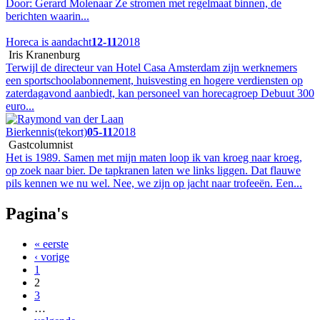
Door: Gerard Molenaar Ze stromen met regelmaat binnen, de
berichten waarin...
Horeca is aandacht
12-11
2018
Iris Kranenburg
​Terwijl de directeur van Hotel Casa Amsterdam zijn werknemers
een sportschoolabonnement, huisvesting en hogere verdiensten op
zaterdagavond aanbiedt, kan personeel van horecagroep Debuut 300
euro...
Bierkennis(tekort)
05-11
2018
Gastcolumnist
Het is 1989. Samen met mijn maten loop ik van kroeg naar kroeg,
op zoek naar bier. De tapkranen laten we links liggen. Dat flauwe
pils kennen we nu wel. Nee, we zijn op jacht naar trofeeën. Een...
Pagina's
« eerste
‹ vorige
1
2
3
…