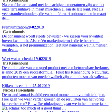
Iris Kranenburg
Na een februarimaand met lenteachtige temperaturen zijn we met
onze terrasuitgave in maart misschien al aan de late kant. Net als
veel strandtenthouders, die vaak in februari opbouwen en in maart
de...
Premiumization
28-02
2019
Gastcolumnist
De consument wordt steeds bewuster - we kiezen voor kwaliteit
boven kwantiteit. Als er één marketingterm is die je beter kunt
vermijden, is het premiumization. Het lukt namelijk weinig mensen
om deze...
Weet wat u schenkt
19-02
2019
Iris Kranenburg
De combinatie van een goed product met een betrouwbare herkomst
is anno 2019 een succesformule. Tekst Iris Kranenburg Natuurlijk,
producten moeten van goede kwaliteit zijn en in de smaak vallen....
Kijken als een kind
25-01
2019
Nicolas Fissendjidis
De maand januari is altijd een mooi moment om vooruit te kijken.
Hoe gaan we weer verder groeien en de resultaten van het vorige
jaar verbeteren? En welke uitdagingen gaan we in het nieuwe jaar...