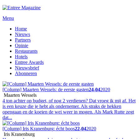
Menu
Home
Nieuws
Partners
Opinie
Restaurants
Hotels
Entree Awards
Nieuwsbrief
Abonneren
[Column] Maarten Wessels: de eerste gasten
24-04
2020
Maarten Wessels
4 ton achter op budget, of nog 2 verdienen? Dat vroeg ik mij af. Het
is een keuze die je hebt als ondernemer. Als straks de hekken
opengaan en de koeien de wei weer in mogen. Als Mark Rutte zegt
dat...
[Column] Iris Kranenburg: écht boos
22-04
2020
Iris Kranenburg