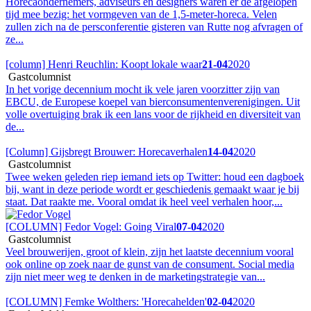
Horecaondernemers, adviseurs en designers waren er de afgelopen
tijd mee bezig: het vormgeven van de 1,5-meter-horeca. Velen
zullen zich na de persconferentie gisteren van Rutte nog afvragen of
ze...
[column] Henri Reuchlin: Koopt lokale waar
21-04
2020
Gastcolumnist
In het vorige decennium mocht ik vele jaren voorzitter zijn van
EBCU, de Europese koepel van bierconsumentenverenigingen. Uit
volle overtuiging brak ik een lans voor de rijkheid en diversiteit van
de...
[Column] Gijsbregt Brouwer: Horecaverhalen
14-04
2020
Gastcolumnist
Twee weken geleden riep iemand iets op Twitter: houd een dagboek
bij, want in deze periode wordt er geschiedenis gemaakt waar je bij
staat. Dat raakte me. Vooral omdat ik heel veel verhalen hoor,...
[COLUMN] Fedor Vogel: Going Viral
07-04
2020
Gastcolumnist
Veel brouwerijen, groot of klein, zijn het laatste decennium vooral
ook online op zoek naar de gunst van de consument. Social media
zijn niet meer weg te denken in de marketingstrategie van...
[COLUMN] Femke Wolthers: 'Horecahelden'
02-04
2020