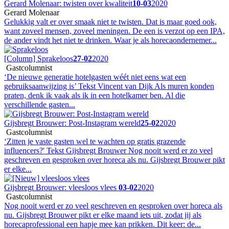
Gerard Molenaar: twisten over kwaliteit
10-03
2020
Gerard Molenaar
Gelukkig valt er over smaak niet te twisten. Dat is maar goed ook,
want zoveel mensen, zoveel meningen. De een is verzot op een IPA,
de ander vindt het niet te drinken. Waar je als horecaondernemer...
[Column] Sprakeloos
27-02
2020
Gastcolumnist
‘De nieuwe generatie hotelgasten wéét niet eens wat een
gebruiksaanwijzing is’ Tekst Vincent van Dijk Als muren konden
praten, denk ik vaak als ik in een hotelkamer ben. Al die
verschillende gasten...
Gijsbregt Brouwer: Post-Instagram wereld
25-02
2020
Gastcolumnist
‘Zitten je vaste gasten wel te wachten op gratis grazende
influencers?' Tekst Gijsbregt Brouwer Nog nooit werd er zo veel
geschreven en gesproken over horeca als nu. Gijsbregt Brouwer pikt
er elke...
Gijsbregt Brouwer: vleesloos vlees
03-02
2020
Gastcolumnist
Nog nooit werd er zo veel geschreven en gesproken over horeca als
nu. Gijsbregt Brouwer pikt er elke maand iets uit, zodat jij als
horecaprofessional een hapje mee kan prikken. Dit keer: de...