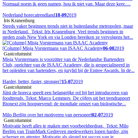
Normaal noem ik geen namen, hou ik niet van. Maar deze keer.....
Nederland horecatrendland
18-09
2019
Iris Kranenburg
Steeds vaker beginnen trends niet in buitenlandse metropolen, maar
in Nederland. Tekst: Iris Kranenburg Veel trends beginnen in
steden zoals New York en via Londen bereiken ze vervolgens het...
[Column] Misja Vorstermans van ISAAC Academy
06-08
2019
Gastcolumnist
Misja Vorstermans is voorzitter van de Nederlandse Bartenders
Club, oprichter van de ISAAC Academy, die is gespecialiseerd in
het opleiden van bartenders, en jurylid bij de Entree Awards. In de...
Harder, better, faster, stronger?
15-07
2019
Gastcolumnist
Júist de horeca speelt een belangrijke rol bij het introduceren van
foodtrends. Tekst: Marco Lemmers De cijfers uit het trendrapport
Bionext zijn hoopgevend: de mondiale omzet van biologische...
Milo Berlijn over het motiveren van personeel
02-07
2019
Gastcolumnist
Motivatie heeft alles te maken met voorbeeldgedrag. Tekst: Milo
Berlijn van TrainMark Gedreven medewerkers lopen harder, zijn
scherper en attenter. Motivatie als sleutel tot succes van je