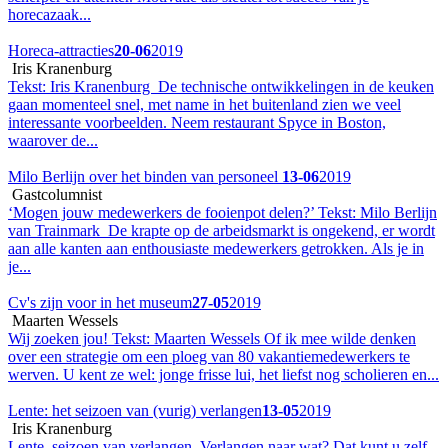
horecazaak...
Horeca-attracties
20-06
2019
Iris Kranenburg
Tekst: Iris Kranenburg De technische ontwikkelingen in de keuken
gaan momenteel snel, met name in het buitenland zien we veel
interessante voorbeelden. Neem restaurant Spyce in Boston,
waarover de...
Milo Berlijn over het binden van personeel
13-06
2019
Gastcolumnist
‘Mogen jouw medewerkers de fooienpot delen?’ Tekst: Milo Berlijn
van Trainmark De krapte op de arbeidsmarkt is ongekend, er wordt
aan alle kanten aan enthousiaste medewerkers getrokken. Als je in
je...
Cv's zijn voor in het museum
27-05
2019
Maarten Wessels
Wij zoeken jou! Tekst: Maarten Wessels Of ik mee wilde denken
over een strategie om een ploeg van 80 vakantiemedewerkers te
werven. U kent ze wel: jonge frisse lui, het liefst nog scholieren en...
Lente: het seizoen van (vurig) verlangen
13-05
2019
Iris Kranenburg
Lente, seizoen van verlangen. Verlangen naar wat? Dat kunt u zelf