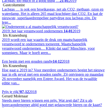
Lachgas: too much of a good thing …
21-01
2019
Gastcolumnist
Lachgas … is ook een broeikasgas, net als CO2, methaan, ozon en
waterdamp. Het is alleen 265 maal krachtiger dan CO2. En laat de
nieuwste, superlaagdrempelige partydrug nou lachgas zijn. De
lege...
2019: het jaar verantwoord ondernemen
14-01
2019
Iris Kranenburg
2019 wordt een jaar waarin de druk om maatschappelijk
verantwoord te ondernemen toeneemt. Maatschappelijk
verantwoord ondernemen… Klinkt dat saai? Misschien, voor
sommigen. Maar je hoeft geen...
Een begin met een gouden randje
14-12
2018
Iris Kranenburg
Hoe gaat u 2019 in? Voor meerdere ondernemers begint het nieuwe
jaar in elk geval met een gouden randje. Zij ontvingen op maandag
26 november namelijk een Entree Award. Het was de twaalfde
editie van...
Prijs je rijk?
07-12
2018
Gerard Molenaar
Steeds meer bieren winnen een prijs. Wat zegt dat? Zit u als
horecaondernemer altijd goed met gelauwerde bieren op de kaart?