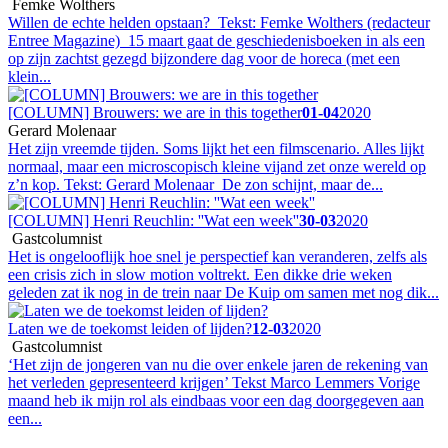
Femke Wolthers
Willen de echte helden opstaan? Tekst: Femke Wolthers (redacteur
Entree Magazine) 15 maart gaat de geschiedenisboeken in als een
op zijn zachtst gezegd bijzondere dag voor de horeca (met een
klein...
[COLUMN] Brouwers: we are in this together
01-04
2020
Gerard Molenaar
Het zijn vreemde tijden. Soms lijkt het een filmscenario. Alles lijkt
normaal, maar een microscopisch kleine vijand zet onze wereld op
z’n kop. Tekst: Gerard Molenaar De zon schijnt, maar de...
[COLUMN] Henri Reuchlin: ''Wat een week''
30-03
2020
Gastcolumnist
Het is ongelooflijk hoe snel je perspectief kan veranderen, zelfs als
een crisis zich in slow motion voltrekt. Een dikke drie weken
geleden zat ik nog in de trein naar De Kuip om samen met nog dik...
Laten we de toekomst leiden of lijden?
12-03
2020
Gastcolumnist
‘Het zijn de jongeren van nu die over enkele jaren de rekening van
het verleden gepresenteerd krijgen’ Tekst Marco Lemmers Vorige
maand heb ik mijn rol als eindbaas voor een dag doorgegeven aan
een...