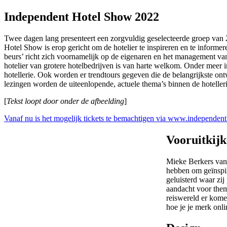
Independent Hotel Show 2022
Twee dagen lang presenteert een zorgvuldig geselecteerde groep van 
Hotel Show is erop gericht om de hotelier te inspireren en te informer
beurs’ richt zich voornamelijk op de eigenaren en het management van
hotelier van grotere hotelbedrijven is van harte welkom. Onder meer 
hotellerie. Ook worden er trendtours gegeven die de belangrijkste on
lezingen worden de uiteenlopende, actuele thema’s binnen de hoteller
[
Tekst loopt door onder de afbeelding
]
Vanaf nu is het mogelijk tickets te bemachtigen via www.independen
Vooruitkij
Mieke Berkers van 
hebben om geïnspir
geluisterd waar zij
aandacht voor them
reiswereld er komen
hoe je je merk onl