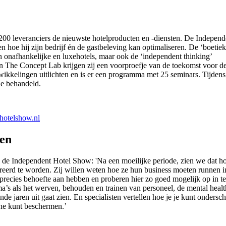
200 leveranciers de nieuwste hotelproducten en -diensten. De Independ
en hoe hij zijn bedrijf én de gastbeleving kan optimaliseren. De ‘boetiek
 onafhankelijke en luxehotels, maar ook de ‘independent thinking’
in The Concept Lab krijgen zij een voorproefje van de toekomst voor d
twikkelingen uitlichten en is er een programma met 25 seminars. Tijdens
ie behandeld.
thotelshow.nl
ken
de Independent Hotel Show: 'Na een moeilijke periode, zien we dat hot
eerd te worden. Zij willen weten hoe ze hun business moeten runnen 
 precies behoefte aan hebben en proberen hier zo goed mogelijk op in te 
a’s als het werven, behouden en trainen van personeel, de mental hea
de jaren uit gaat zien. En specialisten vertellen hoe je je kunt onders
ine kunt beschermen.’