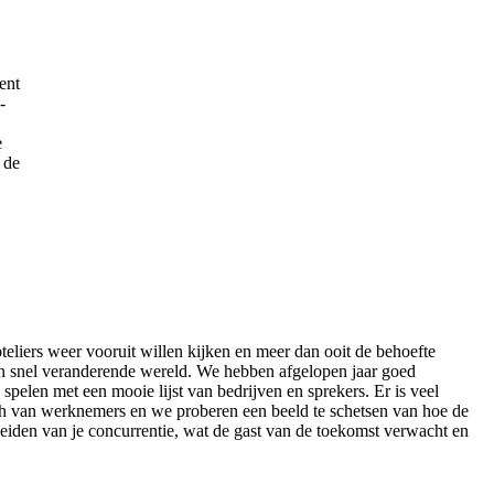
ent
-
e
 de
eliers weer vooruit willen kijken en meer dan ooit de behoefte
in snel veranderende wereld. We hebben afgelopen jaar goed
spelen met een mooie lijst van bedrijven en sprekers. Er is veel
lth van werknemers en we proberen een beeld te schetsen van hoe de
cheiden van je concurrentie, wat de gast van de toekomst verwacht en