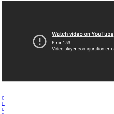


