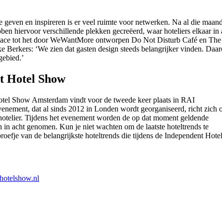
e geven en inspireren is er veel ruimte voor netwerken. Na al die maan
en hiervoor verschillende plekken gecreëerd, waar hoteliers elkaar in a
pace tot het door WeWantMore ontworpen Do Not Disturb Café en The S
e Berkers: ‘We zien dat gasten design steeds belangrijker vinden. Daa
gebied.’
t Hotel Show
tel Show Amsterdam vindt voor de tweede keer plaats in RAI
nement, dat al sinds 2012 in Londen wordt georganiseerd, richt zich 
hotelier. Tijdens het evenement worden de op dat moment geldende
 in acht genomen. Kun je niet wachten om de laatste hoteltrends te
roefje van de belangrijkste hoteltrends die tijdens de Independent Hote
thotelshow.nl