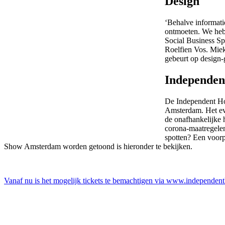
Design
‘Behalve informati
ontmoeten. We hebb
Social Business S
Roelfien Vos. Miek
gebeurt op design-
Independen
De Independent Ho
Amsterdam. Het eve
de onafhankelijke 
corona-maatregelen
spotten? Een voorp
Show Amsterdam worden getoond is hieronder te bekijken.
Vanaf nu is het mogelijk tickets te bemachtigen via www.independen