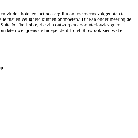
den vinden hoteliers het ook erg fijn om weer eens vakgenoten te
lle rust en veiligheid kunnen ontmoeten.’ Dit kan onder meer bij de
uite & The Lobby die zijn ontworpen door interior-designer
rom laten we tijdens de Independent Hotel Show ook zien wat er
op
l