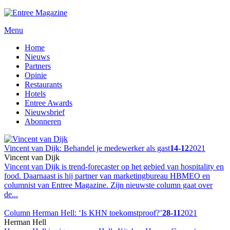
Menu
Home
Nieuws
Partners
Opinie
Restaurants
Hotels
Entree Awards
Nieuwsbrief
Abonneren
Vincent van Dijk: Behandel je medewerker als gast
14-12
2021
Vincent van Dijk
Vincent van Dijk is trend-forecaster op het gebied van hospitality en
food. Daarnaast is hij partner van marketingbureau HBMEO en
columnist van Entree Magazine. Zijn nieuwste column gaat over
de...
Column Herman Hell: ‘Is KHN toekomstproof?’
28-11
2021
Herman Hell