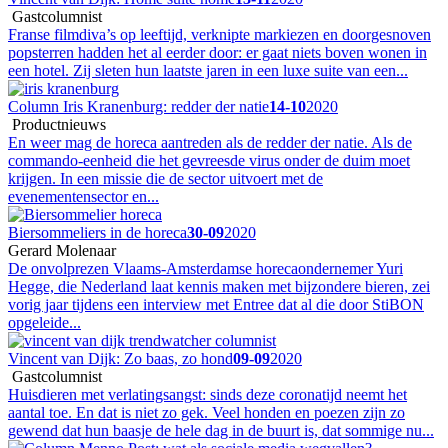
Gastcolumnist
Franse filmdiva’s op leeftijd, verknipte markiezen en doorgesnoven
popsterren hadden het al eerder door: er gaat niets boven wonen in
een hotel. Zij sleten hun laatste jaren in een luxe suite van een...
Column Iris Kranenburg: redder der natie
14-10
2020
Productnieuws
En weer mag de horeca aantreden als de redder der natie. Als de
commando-eenheid die het gevreesde virus onder de duim moet
krijgen. In een missie die de sector uitvoert met de
evenementensector en...
Biersommeliers in de horeca
30-09
2020
Gerard Molenaar
De onvolprezen Vlaams-Amsterdamse horecaondernemer Yuri
Hegge, die Nederland laat kennis maken met bijzondere bieren, zei
vorig jaar tijdens een interview met Entree dat al die door StiBON
opgeleide...
Vincent van Dijk: Zo baas, zo hond
09-09
2020
Gastcolumnist
Huisdieren met verlatingsangst: sinds deze coronatijd neemt het
aantal toe. En dat is niet zo gek. Veel honden en poezen zijn zo
gewend dat hun baasje de hele dag in de buurt is, dat sommige nu...