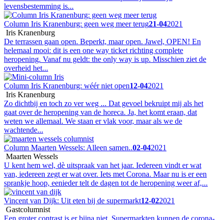
levensbestemming is...
Column Iris Kranenburg: geen weg meer terug
21-04
2021
Iris Kranenburg
De terrassen gaan open. Beperkt, maar open. Jawel, OPEN! En
helemaal mooi: dit is een one way ticket richting complete
heropening. Vanaf nu geldt: the only way is up. Misschien ziet de
overheid het...
Column Iris Kranenburg: wéér niet open
12-04
2021
Iris Kranenburg
Zo dichtbij en toch zo ver weg ... Dat gevoel bekruipt mij als het
gaat over de heropening van de horeca. Ja, het komt eraan, dat
weten we allemaal. We staan er vlak voor, maar als we de
wachtende...
Column Maarten Wessels: Alleen samen..
02-04
2021
Maarten Wessels
U kent hem wel, dè uitspraak van het jaar. Iedereen vindt er wat
van, iedereen zegt er wat over. Iets met Corona. Maar nu is er een
sprankje hoop, eenieder telt de dagen tot de heropening weer af,...
Vincent van Dijk: Uit eten bij de supermarkt
12-02
2021
Gastcolumnist
Een groter contrast is er bijna niet. Supermarkten kunnen de corona-