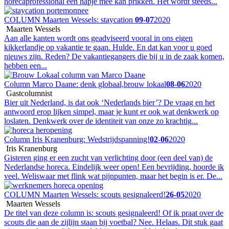
horecaprofessional een hapje mee kan prikken. Het wordt steeds...
COLUMN Maarten Wessels: staycation
09-07
2020
Maarten Wessels
Aan alle kanten wordt ons geadviseerd vooral in ons eigen
kikkerlandje op vakantie te gaan. Hulde. En dat kan voor u goed
nieuws zijn. Reden? De vakantiegangers die bij u in de zaak komen,
hebben een...
Column Marco Daane: denk globaal,brouw lokaal
08-06
2020
Gastcolumnist
Bier uit Nederland, is dat ook ‘Nederlands bier’? De vraag en het
antwoord erop lijken simpel, maar je kunt er ook wat denkwerk op
loslaten. Denkwerk over de identiteit van onze zo krachtig...
Column Iris Kranenburg: Wedstrijdspanning!
02-06
2020
Iris Kranenburg
Gisteren ging er een zucht van verlichting door (een deel van) de
Nederlandse horeca. Eindelijk weer open! Een bevrijding, hoorde ik
veel. Weliswaar met flink wat pijnpunten, maar het begin is er. De...
COLUMN Maarten Wessels: scouts gesignaleerd!
26-05
2020
Maarten Wessels
De titel van deze column is: scouts gesignaleerd! Of ik praat over de
scouts die aan de zijlijn staan bij voetbal? Nee. Helaas. Dit stuk gaat