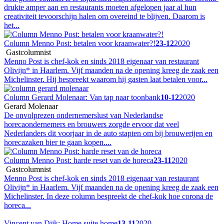
drukte amper aan en restaurants moeten afgelopen jaar al hun
creativiteit tevoorschijn halen om overeind te blijven. Daarom is
het...
Column Menno Post: betalen voor kraanwater?!
23-12
2020
Gastcolumnist
Menno Post is chef-kok en sinds 2018 eigenaar van restaurant
Olivijn* in Haarlem. Vijf maanden na de opening kreeg de zaak een
Michelinster. Hij bespreekt waarom hij gasten laat betalen voor...
Column Gerard Molenaar: Van tap naar toonbank
10-12
2020
Gerard Molenaar
De onvolprezen ondernemerslust van Nederlandse
horecaondernemers en brouwers zorgde ervoor dat veel
Nederlanders dit voorjaar in de auto stapten om bij brouwerijen en
horecazaken bier te gaan kopen....
Column Menno Post: harde reset van de horeca
23-11
2020
Gastcolumnist
Menno Post is chef-kok en sinds 2018 eigenaar van restaurant
Olivijn* in Haarlem. Vijf maanden na de opening kreeg de zaak een
Michelinster. In deze column bespreekt de chef-kok hoe corona de
horeca...
Vincent van Dijk: Home suite home
13-11
2020