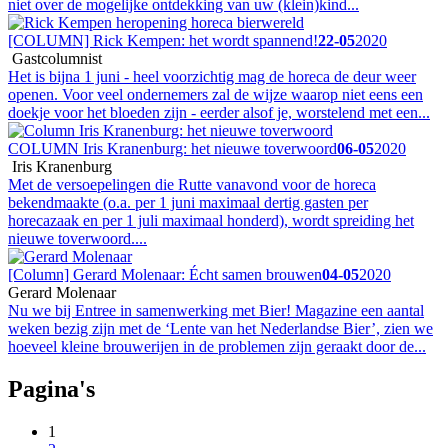
niet over de mogelijke ontdekking van uw (klein)kind...
[COLUMN] Rick Kempen: het wordt spannend!
22-05
2020
Gastcolumnist
Het is bijna 1 juni - heel voorzichtig mag de horeca de deur weer
openen. Voor veel ondernemers zal de wijze waarop niet eens een
doekje voor het bloeden zijn - eerder alsof je, worstelend met een...
COLUMN Iris Kranenburg: het nieuwe toverwoord
06-05
2020
Iris Kranenburg
Met de versoepelingen die Rutte vanavond voor de horeca
bekendmaakte (o.a. per 1 juni maximaal dertig gasten per
horecazaak en per 1 juli maximaal honderd), wordt spreiding het
nieuwe toverwoord....
[Column] Gerard Molenaar: Écht samen brouwen
04-05
2020
Gerard Molenaar
Nu we bij Entree in samenwerking met Bier! Magazine een aantal
weken bezig zijn met de ‘Lente van het Nederlandse Bier’, zien we
hoeveel kleine brouwerijen in de problemen zijn geraakt door de...
Pagina's
1