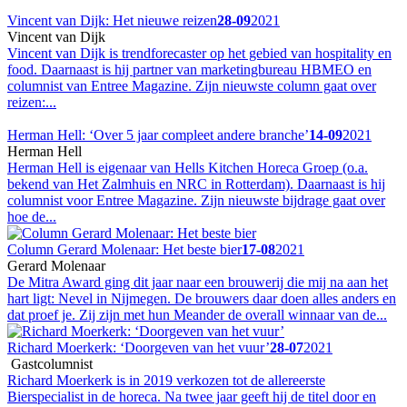
Vincent van Dijk: Het nieuwe reizen
28-09
2021
Vincent van Dijk
Vincent van Dijk is trendforecaster op het gebied van hospitality en
food. Daarnaast is hij partner van marketingbureau HBMEO en
columnist van Entree Magazine. Zijn nieuwste column gaat over
reizen:...
Herman Hell: ‘Over 5 jaar compleet andere branche’
14-09
2021
Herman Hell
Herman Hell is eigenaar van Hells Kitchen Horeca Groep (o.a.
bekend van Het Zalmhuis en NRC in Rotterdam). Daarnaast is hij
columnist voor Entree Magazine. Zijn nieuwste bijdrage gaat over
hoe de...
Column Gerard Molenaar: Het beste bier
17-08
2021
Gerard Molenaar
De Mitra Award ging dit jaar naar een brouwerij die mij na aan het
hart ligt: Nevel in Nijmegen. De brouwers daar doen alles anders en
dat proef je. Zij zijn met hun Meander de overall winnaar van de...
Richard Moerkerk: ‘Doorgeven van het vuur’
28-07
2021
Gastcolumnist
Richard Moerkerk is in 2019 verkozen tot de allereerste
Bierspecialist in de horeca. Na twee jaar geeft hij de titel door en