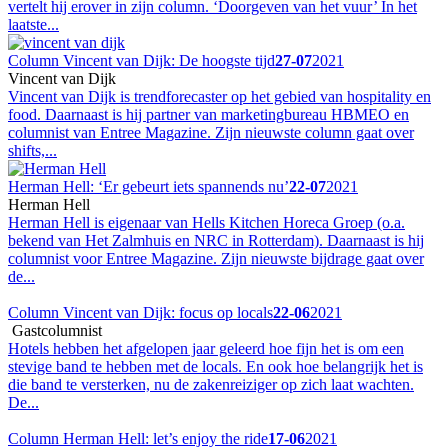
vertelt hij erover in zijn column. ‘Doorgeven van het vuur’ In het
laatste...
Column Vincent van Dijk: De hoogste tijd
27-07
2021
Vincent van Dijk
Vincent van Dijk is trendforecaster op het gebied van hospitality en
food. Daarnaast is hij partner van marketingbureau HBMEO en
columnist van Entree Magazine. Zijn nieuwste column gaat over
shifts,...
Herman Hell: ‘Er gebeurt iets spannends nu’
22-07
2021
Herman Hell
Herman Hell is eigenaar van Hells Kitchen Horeca Groep (o.a.
bekend van Het Zalmhuis en NRC in Rotterdam). Daarnaast is hij
columnist voor Entree Magazine. Zijn nieuwste bijdrage gaat over
de...
Column Vincent van Dijk: focus op locals
22-06
2021
Gastcolumnist
Hotels hebben het afgelopen jaar geleerd hoe fijn het is om een
stevige band te hebben met de locals. En ook hoe belangrijk het is
die band te versterken, nu de zakenreiziger op zich laat wachten.
De...
Column Herman Hell: let’s enjoy the ride
17-06
2021