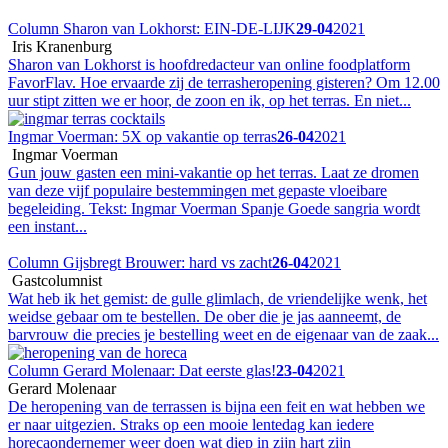
Column Sharon van Lokhorst: EIN-DE-LIJK
29-04
2021
Iris Kranenburg
Sharon van Lokhorst is hoofdredacteur van online foodplatform
FavorFlav. Hoe ervaarde zij de terrasheropening gisteren? Om 12.00
uur stipt zitten we er hoor, de zoon en ik, op het terras. En niet...
Ingmar Voerman: 5X op vakantie op terras
26-04
2021
Ingmar Voerman
Gun jouw gasten een mini-vakantie op het terras. Laat ze dromen
van deze vijf populaire bestemmingen met gepaste vloeibare
begeleiding. Tekst: Ingmar Voerman Spanje Goede sangria wordt
een instant...
Column Gijsbregt Brouwer: hard vs zacht
26-04
2021
Gastcolumnist
Wat heb ik het gemist: de gulle glimlach, de vriendelijke wenk, het
weidse gebaar om te bestellen. De ober die je jas aanneemt, de
barvrouw die precies je bestelling weet en de eigenaar van de zaak...
Column Gerard Molenaar: Dat eerste glas!
23-04
2021
Gerard Molenaar
De heropening van de terrassen is bijna een feit en wat hebben we
er naar uitgezien. Straks op een mooie lentedag kan iedere
horecaondernemer weer doen wat diep in zijn hart zijn