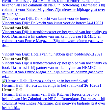
Herman Hell is eigenaar van Hells Kitchen Horeca Groep (o.a.
bekend van Het Zalmhuis en NRC in Rotterdam). Daarnaast is hij
columnist voor Entree Magazine. Zijn nieuwste bijdrage gaat over
de huidige...
Vincent van Dijk: De kracht van kunst voor de horeca
24-11
2021
Vincent van Dijk
Vincent van Dijk is trendforecaster op het gebied van hospitality en
food. Daarnaast is hij partner van marketingbureau HBMEO en
columnist van Entree Magazine. Zijn nieuwste column gaat over
de...
Vincent van Dijk: Hotels van nu hebben geen bedden
02-11
2021
Vincent van Dijk
Vincent van Dijk is trendforecaster op het gebied van hospitality en
food. Daarnaast is hij partner van marketingbureau HBMEO en
columnist van Entree Magazine. Zijn nieuwste column gaat over
reizen:...
Herman Hell: ‘Horeca zit als enige in het straflokaal’
26-10
2021
Herman Hell
Herman Hell is eigenaar van Hells Kitchen Horeca Groep (o.a.
bekend van Het Zalmhuis en NRC in Rotterdam). Daarnaast is hij
columnist voor Entree Magazine. Zijn nieuwste bijdrage gaat over
het beleid...