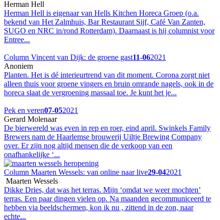
Herman Hell
Herman Hell is eigenaar van Hells Kitchen Horeca Groep (o.a.
bekend van Het Zalmhuis, Bar Restaurant Sijf, Café Van Zanten,
SUGO en NRC in/rond Rotterdam). Daarnaast is hij columnist voor
Entree...
Column Vincent van Dijk: de groene gast
11-06
2021
Anoniem
Planten. Het is dé interieurtrend van dit moment. Corona zorgt niet
alleen thuis voor groene vingers en bruin omrande nagels, ook in de
horeca slaat de vergroening massaal toe. Je kunt het je...
Pek en veren
07-05
2021
Gerard Molenaar
De bierwereld was even in rep en roer, eind april. Swinkels Family
Brewers nam de Haarlemse brouwerij Uiltje Brewing Company
over. Er zijn nog altijd mensen die de verkoop van een
onafhankelijke ‘...
Column Maarten Wessels: van online naar live
29-04
2021
Maarten Wessels
Dikke Dries, dat was het terras. Mijn ‘omdat we weer mochten’
terras. Een paar dingen vielen op. Na maanden gecommuniceerd te
hebben via beeldschermen, kon ik nu , zittend in de zon, naar
echte...