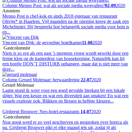
Column Menno Post: wat als sociale media wegvallen?
02-09
2020
Anoniem
Menno Post is chef-kok en sinds 2018 eigenaar van restaurant
Olivijn* in Haarlem. Vijf maanden na de opening kreeg de zaak een
Michelinster. Hij bespreekt hoe belangrijk sociale media voor hem is
en...
Vincent van Dijk: de gevoelige hotelkamer
11-08
2020
Gastcolumnist
Niets is zo erg als een gast ’s morgens vroeg wordt gewekt door een
ferme klop op de kamerdeur van housekeeping. Natuurlijk kan hij
een bordje DON’T DISTURB ophangen, maar dat is niet meer van
deze...
Column Gerard Molenaar: herwaardering
22-07
2020
Gerard Molenaar
Laatst stond ik weer voor een goed gevulde bierkast bij een lokale
slijter. Wat een keuze en wat een diversiteit aan smaken! En wat een
visuele explosie ook. Blikken en flessen in heftige kleuren...
Gijsbregt Brouwer: Neo-hotel-restaurants
14-07
2020
Gastcolumnist
Nog nooit werd er zo veel geschreven en gesproken over horeca als
nu. Gijsbregt Brouwer pikt er elke maand iets uit, zodat jij als