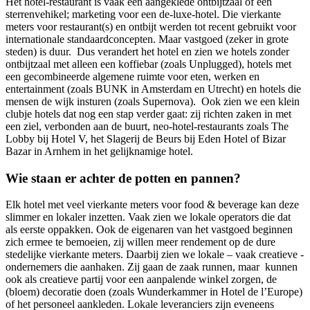
Het hotel-restaurant is vaak een aangeklede ontbijtzaal of een
sterrenvehikel; marketing voor een de-luxe-hotel. Die vierkante
meters voor restaurant(s) en ontbijt werden tot recent gebruikt voor
internationale standaardconcepten. Maar vastgoed (zeker in grote
steden) is duur. Dus verandert het hotel en zien we hotels zonder
ontbijtzaal met alleen een koffiebar (zoals Unplugged), hotels met
een gecombineerde algemene ruimte voor eten, werken en
entertainment (zoals BUNK in Amsterdam en Utrecht) en hotels die
mensen de wijk insturen (zoals Supernova). Ook zien we een klein
clubje hotels dat nog een stap verder gaat: zij richten zaken in met
een ziel, verbonden aan de buurt, neo-hotel-restaurants zoals The
Lobby bij Hotel V, het Slagerij de Beurs bij Eden Hotel of Bizar
Bazar in Arnhem in het gelijknamige hotel.
Wie staan er achter de potten en pannen?
Elk hotel met veel vierkante meters voor food & beverage kan deze
slimmer en lokaler inzetten. Vaak zien we lokale operators die dat
als eerste oppakken. Ook de eigenaren van het vastgoed beginnen
zich ermee te bemoeien, zij willen meer rendement op de dure
stedelijke vierkante meters. Daarbij zien we lokale – vaak creatieve -
ondernemers die aanhaken. Zij gaan de zaak runnen, maar kunnen
ook als creatieve partij voor een aanpalende winkel zorgen, de
(bloem) decoratie doen (zoals Wunderkammer in Hotel de l’Europe)
of het personeel aankleden. Lokale leveranciers zijn eveneens