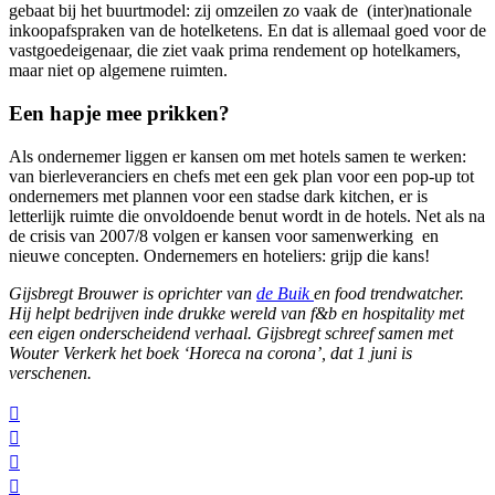
gebaat bij het buurtmodel: zij omzeilen zo vaak de (inter)nationale
inkoopafspraken van de hotelketens. En dat is allemaal goed voor de
vastgoedeigenaar, die ziet vaak prima rendement op hotelkamers,
maar niet op algemene ruimten.
Een hapje mee prikken?
Als ondernemer liggen er kansen om met hotels samen te werken:
van bierleveranciers en chefs met een gek plan voor een pop-up tot
ondernemers met plannen voor een stadse dark kitchen, er is
letterlijk ruimte die onvoldoende benut wordt in de hotels. Net als na
de crisis van 2007/8 volgen er kansen voor samenwerking en
nieuwe concepten. Ondernemers en hoteliers: grijp die kans!
Gijsbregt Brouwer is oprichter van
de Buik
en food trendwatcher.
Hij helpt bedrijven inde drukke wereld van f&b en hospitality met
een eigen onderscheidend verhaal. Gijsbregt schreef samen met
Wouter Verkerk het boek ‘Horeca na corona’, dat 1 juni is
verschenen.



