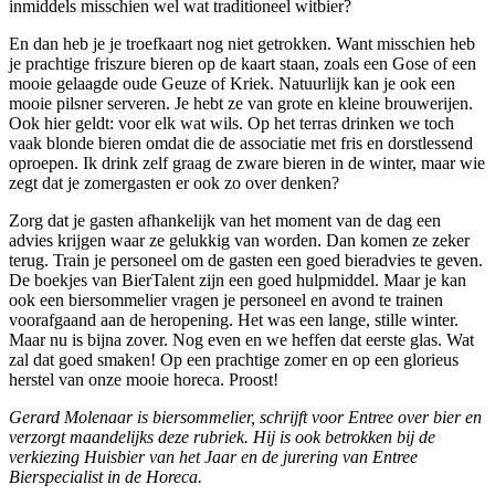
inmiddels misschien wel wat traditioneel witbier?
En dan heb je je troefkaart nog niet getrokken. Want misschien heb
je prachtige friszure bieren op de kaart staan, zoals een Gose of een
mooie gelaagde oude Geuze of Kriek. Natuurlijk kan je ook een
mooie pilsner serveren. Je hebt ze van grote en kleine brouwerijen.
Ook hier geldt: voor elk wat wils. Op het terras drinken we toch
vaak blonde bieren omdat die de associatie met fris en dorstlessend
oproepen. Ik drink zelf graag de zware bieren in de winter, maar wie
zegt dat je zomergasten er ook zo over denken?
Zorg dat je gasten afhankelijk van het moment van de dag een
advies krijgen waar ze gelukkig van worden. Dan komen ze zeker
terug. Train je personeel om de gasten een goed bieradvies te geven.
De boekjes van BierTalent zijn een goed hulpmiddel. Maar je kan
ook een biersommelier vragen je personeel en avond te trainen
voorafgaand aan de heropening. Het was een lange, stille winter.
Maar nu is bijna zover. Nog even en we heffen dat eerste glas. Wat
zal dat goed smaken! Op een prachtige zomer en op een glorieus
herstel van onze mooie horeca. Proost!
Gerard Molenaar is biersommelier, schrijft voor Entree over bier en
verzorgt maandelijks deze rubriek. Hij is ook betrokken bij de
verkiezing Huisbier van het Jaar en de jurering van Entree
Bierspecialist in de Horeca.