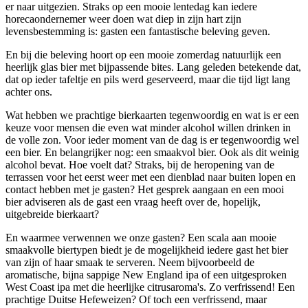
er naar uitgezien. Straks op een mooie lentedag kan iedere
horecaondernemer weer doen wat diep in zijn hart zijn
levensbestemming is: gasten een fantastische beleving geven.
En bij die beleving hoort op een mooie zomerdag natuurlijk een
heerlijk glas bier met bijpassende bites. Lang geleden betekende dat,
dat op ieder tafeltje en pils werd geserveerd, maar die tijd ligt lang
achter ons.
Wat hebben we prachtige bierkaarten tegenwoordig en wat is er een
keuze voor mensen die even wat minder alcohol willen drinken in
de volle zon. Voor ieder moment van de dag is er tegenwoordig wel
een bier. En belangrijker nog: een smaakvol bier. Ook als dit weinig
alcohol bevat. Hoe voelt dat? Straks, bij de heropening van de
terrassen voor het eerst weer met een dienblad naar buiten lopen en
contact hebben met je gasten? Het gesprek aangaan en een mooi
bier adviseren als de gast een vraag heeft over de, hopelijk,
uitgebreide bierkaart?
En waarmee verwennen we onze gasten? Een scala aan mooie
smaakvolle biertypen biedt je de mogelijkheid iedere gast het bier
van zijn of haar smaak te serveren. Neem bijvoorbeeld de
aromatische, bijna sappige New England ipa of een uitgesproken
West Coast ipa met die heerlijke citrusaroma's. Zo verfrissend! Een
prachtige Duitse Hefeweizen? Of toch een verfrissend, maar