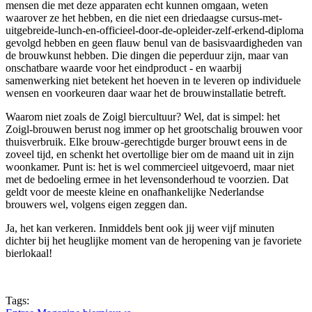
mensen die met deze apparaten echt kunnen omgaan, weten
waarover ze het hebben, en die niet een driedaagse cursus-met-
uitgebreide-lunch-en-officieel-door-de-opleider-zelf-erkend-diploma
gevolgd hebben en geen flauw benul van de basisvaardigheden van
de brouwkunst hebben. Die dingen die peperduur zijn, maar van
onschatbare waarde voor het eindproduct - en waarbij
samenwerking niet betekent het hoeven in te leveren op individuele
wensen en voorkeuren daar waar het de brouwinstallatie betreft.
Waarom niet zoals de Zoigl biercultuur? Wel, dat is simpel: het
Zoigl-brouwen berust nog immer op het grootschalig brouwen voor
thuisverbruik. Elke brouw-gerechtigde burger brouwt eens in de
zoveel tijd, en schenkt het overtollige bier om de maand uit in zijn
woonkamer. Punt is: het is wel commercieel uitgevoerd, maar niet
met de bedoeling ermee in het levensonderhoud te voorzien. Dat
geldt voor de meeste kleine en onafhankelijke Nederlandse
brouwers wel, volgens eigen zeggen dan.
Ja, het kan verkeren. Inmiddels bent ook jij weer vijf minuten
dichter bij het heuglijke moment van de heropening van je favoriete
bierlokaal!
Tags: