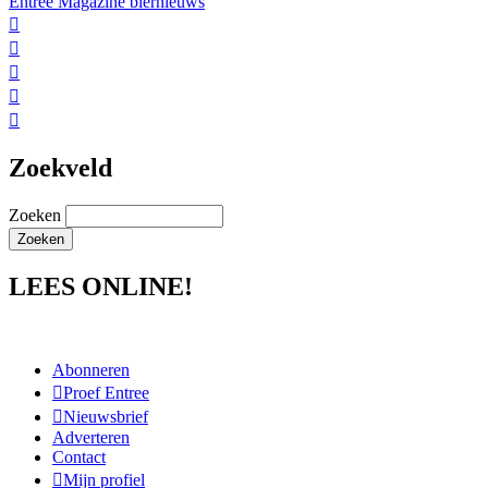
Entree Magazine biernieuws





Zoekveld
Zoeken
LEES ONLINE!
Abonneren
Proef Entree
Nieuwsbrief
Adverteren
Contact
Mijn profiel