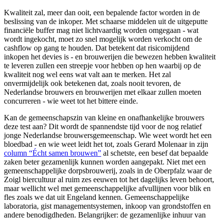
Kwaliteit zal, meer dan ooit, een bepalende factor worden in de
beslissing van de inkoper. Met schaarse middelen uit de uitgeputte
financiële buffer mag niet lichtvaardig worden omgegaan - wat
wordt ingekocht, moet zo snel mogelijk worden verkocht om de
cashflow op gang te houden. Dat betekent dat risicomijdend
inkopen het devies is - en brouwerijen die bewezen hebben kwaliteit
te leveren zullen een streepje voor hebben op hen waarbij op de
kwaliteit nog wel eens wat valt aan te merken. Het zal
onvermijdelijk ook betekenen dat, zoals nooit tevoren, de
Nederlandse brouwers en brouwerijen met elkaar zullen moeten
concurreren - wie weet tot het bittere einde.
Kan de gemeenschapszin van kleine en onafhankelijke brouwers
deze test aan? Dit wordt de spannendste tijd voor de nog relatief
jonge Nederlandse brouwersgemeenschap. Wie weet wordt het een
bloedbad - en wie weet leidt het tot, zoals Gerard Molenaar in zijn
column “Écht samen brouwen”
al schetste, een besef dat bepaalde
zaken beter gezamenlijk kunnen worden aangepakt. Niet met een
gemeenschappelijke dorpsbrouwerij, zoals in de Oberpfalz waar de
Zoigl biercultuur al ruim zes eeuwen tot het dagelijks leven behoort,
maar wellicht wel met gemeenschappelijke afvullijnen voor blik en
fles zoals we dat uit Engeland kennen. Gemeenschappelijke
laboratoria, gist managementsystemen, inkoop van grondstoffen en
andere benodigdheden. Belangrijker: de gezamenlijke inhuur van