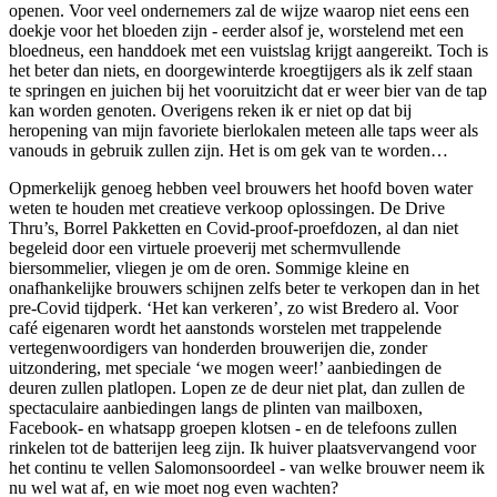
openen. Voor veel ondernemers zal de wijze waarop niet eens een
doekje voor het bloeden zijn - eerder alsof je, worstelend met een
bloedneus, een handdoek met een vuistslag krijgt aangereikt. Toch is
het beter dan niets, en doorgewinterde kroegtijgers als ik zelf staan
te springen en juichen bij het vooruitzicht dat er weer bier van de tap
kan worden genoten. Overigens reken ik er niet op dat bij
heropening van mijn favoriete bierlokalen meteen alle taps weer als
vanouds in gebruik zullen zijn. Het is om gek van te worden…
Opmerkelijk genoeg hebben veel brouwers het hoofd boven water
weten te houden met creatieve verkoop oplossingen. De Drive
Thru’s, Borrel Pakketten en Covid-proof-proefdozen, al dan niet
begeleid door een virtuele proeverij met schermvullende
biersommelier, vliegen je om de oren. Sommige kleine en
onafhankelijke brouwers schijnen zelfs beter te verkopen dan in het
pre-Covid tijdperk. ‘Het kan verkeren’, zo wist Bredero al. Voor
café eigenaren wordt het aanstonds worstelen met trappelende
vertegenwoordigers van honderden brouwerijen die, zonder
uitzondering, met speciale ‘we mogen weer!’ aanbiedingen de
deuren zullen platlopen. Lopen ze de deur niet plat, dan zullen de
spectaculaire aanbiedingen langs de plinten van mailboxen,
Facebook- en whatsapp groepen klotsen - en de telefoons zullen
rinkelen tot de batterijen leeg zijn. Ik huiver plaatsvervangend voor
het continu te vellen Salomonsoordeel - van welke brouwer neem ik
nu wel wat af, en wie moet nog even wachten?