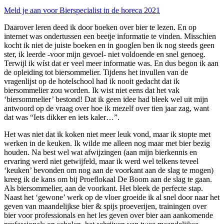
Meld je aan voor Bierspecialist in de horeca 2021
Daarover leren deed ik door boeken over bier te lezen. En op
internet was ondertussen een beetje informatie te vinden. Misschien
kocht ik niet de juiste boeken en in googlen ben ik nog steeds geen
ster, ik leerde -voor mijn gevoel- niet voldoende en snel genoeg.
Terwijl ik wíst dat er veel meer informatie was. En dus begon ik aan
de opleiding tot biersommelier. Tijdens het invullen van de
vragenlijst op de hotelschool had ik nooit gedacht dat ik
biersommelier zou worden. Ik wist niet eens dat het vak
‘biersommelier’ bestond! Dat ik geen idee had bleek wel uit mijn
antwoord op de vraag over hoe ik mezelf over tien jaar zag, want
dat was “Iets dikker en iets kaler…”.
Het was niet dat ik koken niet meer leuk vond, maar ik stopte met
werken in de keuken. Ik wilde me alleen nog maar met bier bezig
houden. Na best wel wat afwijzingen (aan mijn bierkennis en
ervaring werd niet getwijfeld, maar ik werd wel telkens teveel
‘keuken’ bevonden om nog aan de voorkant aan de slag te mogen)
kreeg ik de kans om bij Proeflokaal De Boom aan de slag te gaan.
Als biersommelier, aan de voorkant. Het bleek de perfecte stap.
Naast het ‘gewone’ werk op de vloer groeide ik al snel door naar het
geven van maandelijkse bier & spijs proeverijen, trainingen over
bier voor professionals en het les geven over bier aan aankomende