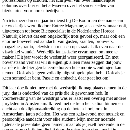
professionals op scholen, het schrijven van twee maandelijkse
columns over bier en het adviseren over het samenstellen van
bierkaarten voor horecabedrijven.
Na iets meer dan een jaar in dienst bij De Boom -en deelname aan
de wedstrijd- werd ik door Entree Magazine, als eerste winnaar ooit,
uitgeroepen tot beste Bierspecialist in de Nederlandse Horeca.
Natuurlijk levert dat een ongelooflijk trots gevoel op, maar ook een
enorme hoeveelheid aandacht van gasten, kranten, brouwers,
magazines, radio, televisie en mensen op straat als ik even naar de
viswinkel wandel. Werkelijk fantastische ervaringen om mee te
maken! Dit jaar wordt de wedstrijd weer georganiseerd. En met
bovenstaand verhaal wil ik eigenlijk alleen maar zeggen dat jouw
carrière in de bier gerelateerde horeca hele mooie wendingen kan
nemen. Ook als je geen volledig uitgestippeld plan hebt. Ook als je
geen sommelier bent. Passie en ambacht, daar gaat het om!
Dit jaar doe ik niet mee met de wedstrijd. Ik mag plaats nemen in de
jury, dat is onderdeel van de prijs die ik gewonnen heb. In
voorbereiding van de wedstrijd was er laatst een overleg met andere
juryleden in Amsterdam. Ik reed met de trein het station binnen en
dacht aan de diploma-uitreiking op de hotelschool, ook in
Amsterdam, jaren geleden. Het was een gala-avond met muziek en
persoonlijke aandacht voor elke student. Mijn mentor noemde
tijdens de presentatie geen namen, maar als je jezelf herkende in de
persoonsomschrijving die hij door de microfoon riep, mocht je