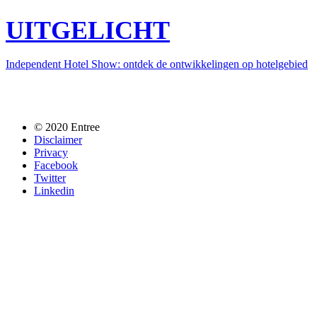
UITGELICHT
Independent Hotel Show: ontdek de ontwikkelingen op hotelgebied
Follow us @entreemag
© 2020 Entree
Disclaimer
Privacy
Facebook
Twitter
Linkedin