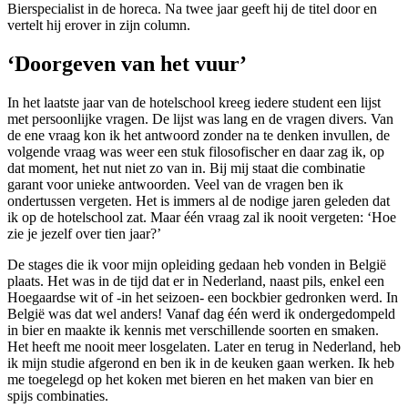
Bierspecialist in de horeca. Na twee jaar geeft hij de titel door en
vertelt hij erover in zijn column.
‘Doorgeven van het vuur’
In het laatste jaar van de hotelschool kreeg iedere student een lijst
met persoonlijke vragen. De lijst was lang en de vragen divers. Van
de ene vraag kon ik het antwoord zonder na te denken invullen, de
volgende vraag was weer een stuk filosofischer en daar zag ik, op
dat moment, het nut niet zo van in. Bij mij staat die combinatie
garant voor unieke antwoorden. Veel van de vragen ben ik
ondertussen vergeten. Het is immers al de nodige jaren geleden dat
ik op de hotelschool zat. Maar één vraag zal ik nooit vergeten: ‘Hoe
zie je jezelf over tien jaar?’
De stages die ik voor mijn opleiding gedaan heb vonden in België
plaats. Het was in de tijd dat er in Nederland, naast pils, enkel een
Hoegaardse wit of -in het seizoen- een bockbier gedronken werd. In
België was dat wel anders! Vanaf dag één werd ik ondergedompeld
in bier en maakte ik kennis met verschillende soorten en smaken.
Het heeft me nooit meer losgelaten. Later en terug in Nederland, heb
ik mijn studie afgerond en ben ik in de keuken gaan werken. Ik heb
me toegelegd op het koken met bieren en het maken van bier en
spijs combinaties.