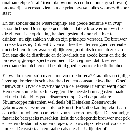
onafhankelijke ‘craft’ (over dat woord is een heel boek geschreven)
brouwerij als verraad zien aan de principes van alles waar
craft
voor
staat.
En dat zonder dat ze waarschijnlijk een goede definitie van
craft
paraat hebben. De simpele gedachte is dat de brouwer in kwestie,
die zij vanaf de oprichting hebben gesteund door zijn bier te
drinken, nu zijn zakken vult en zijn principes verraadt. De brouwer
in deze kwestie, Robbert Uyleman, heeft echter een goed verhaal en
doet de bierdrinker waarschijnlijk een groot plezier met deze stap.
Een stap die de distributie en de kwaliteit ten goede komt en die de
brouwerij groeiperspectieven biedt. Dat zegt niet dat ik iedere
overname toejuich en dat het altijd goed is voor de bierliefhebber.
En wat betekent zo’n overname voor de horeca? Garanties op tijdige
levering, bredere beschikbaarheid en een constante kwaliteit. Goed
nieuws dus. Over de overname van de Texelse Bierbrouwerij door
Heineken kan je hetzelfde zeggen. De meeste horecagasten maakt
het niet uit dat bij capaciteitsgrenzen op Texel de populaire
Skuumkoppe misschien wel deels bij Heineken Zoeterwoude
gebrouwen zal worden in de toekomst. En Uiltje kan bij tekort aan
capaciteit uitwijken naar ketels van zusterbrouwerijen. Dat sommige
fanatieke beergeeks misschien liefst de verkopende brouwer met pek
en veren de stad uit zouden dragen, is nauwelijks relevant voor de
horeca. De gast staat centraal en als die zijn Uiltjebier of