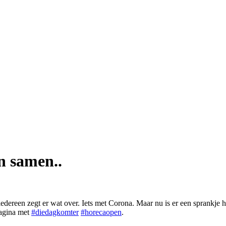
n samen..
iedereen zegt er wat over. Iets met Corona. Maar nu is er een sprankje 
pagina met
#diedagkomter
#horecaopen
.