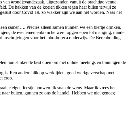
ws van #rondjevandezaak, uitgezonden vanuit de prachtige venue
eld. De hakken van de koeien tikken tegen haar billen terwijl ze
aap gesust door Covid-19, zo wakker zijn we aan het worden. Naar het
alleen samen…. Precies alleen samen kunnen we een biertje drinken,
iligers, de evenementenbranche werd opgeroepen tot matiging, minder
tal inschrijvingen voor het mbo-horeca onderwijs. De Berenholding
.
velen hun stinkende best doen om met online meetings en trainingen de
ing is. Een andere blik op werktijden, goed werkgeverschap met
et erop.
aal je eigen feestje bouwen. Ik snap de wens. Maar ik vrees het
ijk naar buiten, gunnen ze ons de handel. Hebben we niet genoeg