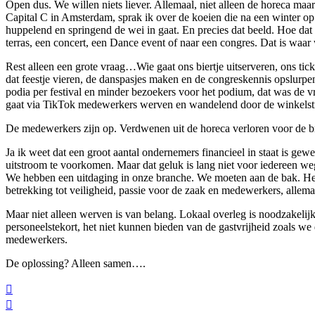
Open dus. We willen niets liever. Allemaal, niet alleen de horeca m
Capital C in Amsterdam, sprak ik over de koeien die na een winter op 
huppelend en springend de wei in gaat. En precies dat beeld. Hoe dat v
terras, een concert, een Dance event of naar een congres. Dat is waar
Rest alleen een grote vraag…Wie gaat ons biertje uitserveren, ons ti
dat feestje vieren, de danspasjes maken en de congreskennis opslur
podia per festival en minder bezoekers voor het podium, dat was de 
gaat via TikTok medewerkers werven en wandelend door de winkelst
De medewerkers zijn op. Verdwenen uit de horeca verloren voor de b
Ja ik weet dat een groot aantal ondernemers financieel in staat is ge
uitstroom te voorkomen. Maar dat geluk is lang niet voor iedereen w
We hebben een uitdaging in onze branche. We moeten aan de bak. Het i
betrekking tot veiligheid, passie voor de zaak en medewerkers, allemaa
Maar niet alleen werven is van belang. Lokaal overleg is noodzakelij
personeelstekort, het niet kunnen bieden van de gastvrijheid zoals w
medewerkers.
De oplossing? Alleen samen….

