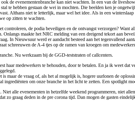
aar ook de evenementenbranche kan niet wachten. In een van de livesho
stal te hebben gestaan de wei in mochten. Die beelden ken je ongetwijf
ast. Althans niet te letterlijk, maar wel het idee. Als in een wintersl
 we op zitten te wachten.
cket controleren, de podia beveiligen en de ontvangst verzorgen? Want 
pen. Onlangs maakte het NRC melding van een dreigend tekort aan beve
vraag. In Nieuwsuur werd er aandacht besteed aan het tegenvallend aan
raat schreeuwen de A-4 tjes op de ramen van kroegen om medewerkers
ranche. Nu werkzaam bij de GGD-teststraten of callcenters.
weest haar medewerkers te behouden, door te betalen. En ja ik weet dat 
eggelegd.
s maar de vraag of, als het al mogelijk is, hogere uurlonen de oploss
l ingrediënten om onze branche in het licht te zetten. Een spotlight mo
k. Niet alle evenementen in hetzelfde weekend programmeren, niet allem
e dat zo graag deden in de pre corona tijd. Dan mogen de gasten eindel