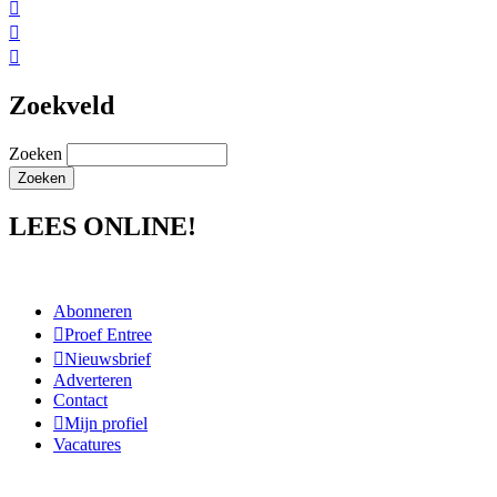



Zoekveld
Zoeken
LEES ONLINE!
Abonneren
Proef Entree
Nieuwsbrief
Adverteren
Contact
Mijn profiel
Vacatures