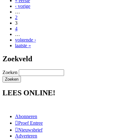
« eerste
‹ vorige
…
2
3
4
…
volgende ›
laatste »
Zoekveld
Zoeken
LEES ONLINE!
Abonneren
Proef Entree
Nieuwsbrief
Adverteren