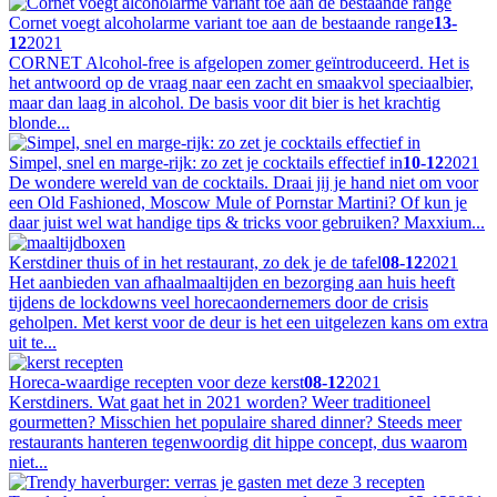
Cornet voegt alcoholarme variant toe aan de bestaande range
13-
12
2021
CORNET Alcohol-free is afgelopen zomer geïntroduceerd. Het is
het antwoord op de vraag naar een zacht en smaakvol speciaalbier,
maar dan laag in alcohol. De basis voor dit bier is het krachtig
blonde...
Simpel, snel en marge-rijk: zo zet je cocktails effectief in
10-12
2021
De wondere wereld van de cocktails. Draai jij je hand niet om voor
een Old Fashioned, Moscow Mule of Pornstar Martini? Of kun je
daar juist wel wat handige tips & tricks voor gebruiken? Maxxium...
Kerstdiner thuis of in het restaurant, zo dek je de tafel
08-12
2021
Het aanbieden van afhaalmaaltijden en bezorging aan huis heeft
tijdens de lockdowns veel horecaondernemers door de crisis
geholpen. Met kerst voor de deur is het een uitgelezen kans om extra
uit te...
Horeca-waardige recepten voor deze kerst
08-12
2021
Kerstdiners. Wat gaat het in 2021 worden? Weer traditioneel
gourmetten? Misschien het populaire shared dinner? Steeds meer
restaurants hanteren tegenwoordig dit hippe concept, dus waarom
niet...