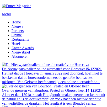
Menu
Home
Nieuws
Partners
Opinie
Restaurants
Hotels
Entree Awards
Nieuwsbrief
Abonneren
De Nieuwjaarsknaller: online alternatief voor Horecava
15-12
2021
Het feit dat de Horecava in januari 2022 niet doorgaat, hoeft niet te
betekenen dat de horecaondernemers de geliefde beursacties
mislopen. Van Geloven heeft namelijk een online alternatief: de...
Over de grenzen van Bourbon, Peated en Oloroso heen
14-12
2021
Al meer dan 130 jaar haalt Hooghoudt smaken, geuren en keuren uit
de natuur en is de destilleerderij op zoek naar een nieuwe definitie
van gedistilleerde dranken. Het resultaat is een Blended serie...