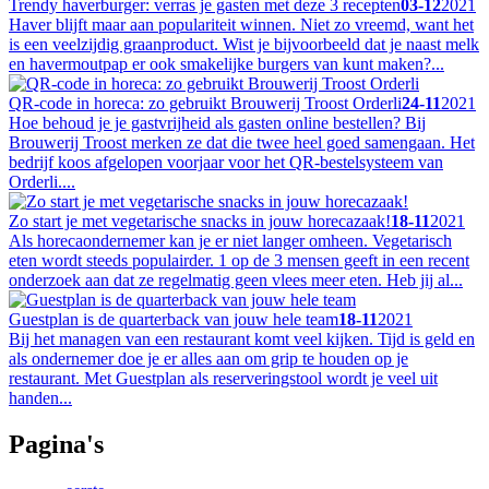
Trendy haverburger: verras je gasten met deze 3 recepten
03-12
2021
Haver blijft maar aan populariteit winnen. Niet zo vreemd, want het
is een veelzijdig graanproduct. Wist je bijvoorbeeld dat je naast melk
en havermoutpap er ook smakelijke burgers van kunt maken?...
QR-code in horeca: zo gebruikt Brouwerij Troost Orderli
24-11
2021
Hoe behoud je je gastvrijheid als gasten online bestellen? Bij
Brouwerij Troost merken ze dat die twee heel goed samengaan. Het
bedrijf koos afgelopen voorjaar voor het QR-bestelsysteem van
Orderli....
Zo start je met vegetarische snacks in jouw horecazaak!
18-11
2021
Als horecaondernemer kan je er niet langer omheen. Vegetarisch
eten wordt steeds populairder. 1 op de 3 mensen geeft in een recent
onderzoek aan dat ze regelmatig geen vlees meer eten. Heb jij al...
Guestplan is de quarterback van jouw hele team
18-11
2021
Bij het managen van een restaurant komt veel kijken. Tijd is geld en
als ondernemer doe je er alles aan om grip te houden op je
restaurant. Met Guestplan als reserveringstool wordt je veel uit
handen...
Pagina's