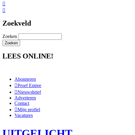


Zoekveld
Zoeken
LEES ONLINE!
Abonneren
Proef Entree
Nieuwsbrief
Adverteren
Contact
Mijn profiel
Vacatures
UITGELICHT