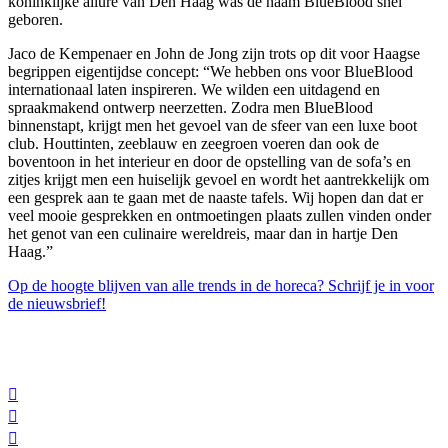
koninklijke allure van Den Haag was de naam BlueBlood snel
geboren.
Jaco de Kempenaer en John de Jong zijn trots op dit voor Haagse
begrippen eigentijdse concept: “We hebben ons voor BlueBlood
internationaal laten inspireren. We wilden een uitdagend en
spraakmakend ontwerp neerzetten. Zodra men BlueBlood
binnenstapt, krijgt men het gevoel van de sfeer van een luxe boot
club. Houttinten, zeeblauw en zeegroen voeren dan ook de
boventoon in het interieur en door de opstelling van de sofa’s en
zitjes krijgt men een huiselijk gevoel en wordt het aantrekkelijk om
een gesprek aan te gaan met de naaste tafels. Wij hopen dan dat er
veel mooie gesprekken en ontmoetingen plaats zullen vinden onder
het genot van een culinaire wereldreis, maar dan in hartje Den
Haag.”
Op de hoogte blijven van alle trends in de horeca? Schrijf je in voor
de nieuwsbrief!


