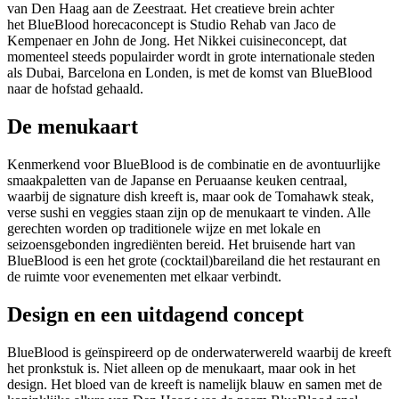
van Den Haag aan de Zeestraat. Het creatieve brein achter
het BlueBlood horecaconcept is Studio Rehab van Jaco de
Kempenaer en John de Jong. Het Nikkei cuisineconcept, dat
momenteel steeds populairder wordt in grote internationale steden
als Dubai, Barcelona en Londen, is met de komst van BlueBlood
naar de hofstad gehaald.
De menukaart
Kenmerkend voor BlueBlood is de combinatie en de avontuurlijke
smaakpaletten van de Japanse en Peruaanse keuken centraal,
waarbij de signature dish kreeft is, maar ook de Tomahawk steak,
verse sushi en veggies staan zijn op de menukaart te vinden. Alle
gerechten worden op traditionele wijze en met lokale en
seizoensgebonden ingrediënten bereid. Het bruisende hart van
BlueBlood is een het grote (cocktail)bareiland die het restaurant en
de ruimte voor evenementen met elkaar verbindt.
Design en een uitdagend concept
BlueBlood is geïnspireerd op de onderwaterwereld waarbij de kreeft
het pronkstuk is. Niet alleen op de menukaart, maar ook in het
design. Het bloed van de kreeft is namelijk blauw en samen met de