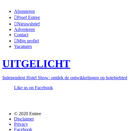
Abonneren
Proef Entree
Nieuwsbrief
Adverteren
Contact
Mijn profiel
Vacatures
UITGELICHT
Independent Hotel Show: ontdek de ontwikkelingen op hotelgebied
Like us on Facebook
Follow us @entreemag
© 2020 Entree
Disclaimer
Privacy
Facebook