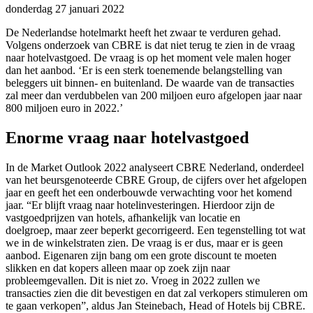
donderdag 27 januari 2022
De Nederlandse hotelmarkt heeft het zwaar te verduren gehad.
Volgens onderzoek van CBRE is dat niet terug te zien in de vraag
naar hotelvastgoed. De vraag is op het moment vele malen hoger
dan het aanbod. ‘Er is een sterk toenemende belangstelling van
beleggers uit binnen- en buitenland. De waarde van de transacties
zal meer dan verdubbelen van 200 miljoen euro afgelopen jaar naar
800 miljoen euro in 2022.’
Enorme vraag naar hotelvastgoed
In de Market Outlook 2022 analyseert CBRE Nederland, onderdeel
van het beursgenoteerde CBRE Group, de cijfers over het afgelopen
jaar en geeft het een onderbouwde verwachting voor het komend
jaar. “Er
blijft vraag naar hotelinvesteringen. Hierdoor zijn de
vastgoedprijzen van hotels, afhankelijk van locatie en
doelgroep, maar zeer beperkt gecorrigeerd. Een tegenstelling tot wat
we in de winkelstraten zien. De vraag is er dus, maar er is geen
aanbod. Eigenaren zijn bang om een grote discount te moeten
slikken en dat kopers alleen maar op zoek zijn naar
probleemgevallen. Dit is niet zo. Vroeg in 2022 zullen we
transacties zien die dit bevestigen en dat zal verkopers stimuleren om
te gaan verkopen”, aldus Jan Steinebach, Head of Hotels bij CBRE.