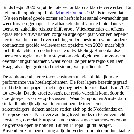
Sinds begin 2020 krijgt de hotelsector klap na klap te verwerken. En
het houdt nog niet op. In de
Market Outlook 2022
is te lezen dat:
“Na een relatief goede zomer en herfst is het aantal overnachtingen
weer fors teruggelopen. De afhankelijkheid van de buitenlandse
toerist en zakelijke reiziger blijft groot. Vliegrestricties en telkens
oplaaiende virusvarianten zorgden afgelopen jaar voor een beperkt
herstel van het aantal overnachtingen. De toestroom vanuit andere
continenten groeide weliswaar ten opzichte van 2020, maar blijft
toch flink achter op de historische ontwikkeling. Binnenlandse
toeristen zorgden met hun staycation ook afgelopen jaar voor een
overnachtingsfundament, waar vooral de perifere regio’s en Den
Haag, als enige grote stad mét strand, van profiteerden.”
De aanhoudend lagere toeristenstroom uit zich duidelijk in de
performance van hotelexploitanten. De fors lagere bezettingsgraad
drukt de kamerprijzen, met nagenoeg hetzelfde resultaat als in 2020
tot gevolg. Dat de groei zo sterk per regio verschilt komt door de
doelgroepen waar ze op focussen. “Waar Schiphol en Amsterdam
sterk afhankelijk zijn van intercontinentale toeristen en
zakenreizigers, richten andere steden zich op de Nederlandse en
Europese toerist. Naar verwachting treedt in deze steden versneld
herstel op, doordat Europese landen steeds meer samenwerken om
de grenzen open te houden. Buiten Europa ligt dit lastiger.
Bovendien zijn mensen nog altijd huiveriger om intercontinentaal te