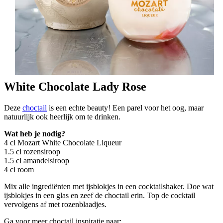
White Chocolate Lady Rose
Deze
choctail
is een echte beauty! Een parel voor het oog, maar
natuurlijk ook heerlijk om te drinken.
Wat heb je nodig?
4 cl Mozart White Chocolate Liqueur
1.5 cl rozensiroop
1.5 cl amandelsiroop
4 cl room
Mix alle ingrediënten met ijsblokjes in een cocktailshaker. Doe wat
ijsblokjes in een glas en zeef de choctail erin. Top de cocktail
vervolgens af met rozenblaadjes.
Ga voor meer choctail inspiratie naar: